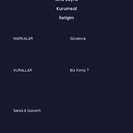
Kurumsal
İletişim
MARKALAR
Güvence
NİSSAN
Broşürler
LYNK & CO
Aksesuar Broşürleri
VURALLAR
Biz Kimiz ?
SİGORTA
Hakkımızda
2.EL FIRSATI
Bizimle Çalışmak İster
misiniz ?
İK
Servis & Garanti
Kampanyalar
Fiyat Listesi