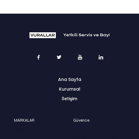
Yetkili Servis ve Bayi
Ana Sayfa
Kurumsal
İletişim
MARKALAR
Güvence
NİSSAN
Broşürler
LYNK & CO
Aksesuar Broşürleri