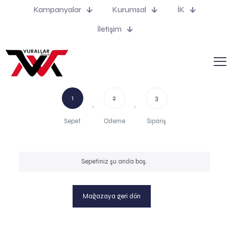
Kampanyalar
Kurumsal
İK
Cart
İletişim
1
2
3
Sepet
Ödeme
Sipariş
Sepetiniz şu anda boş.
Mağazaya geri dön