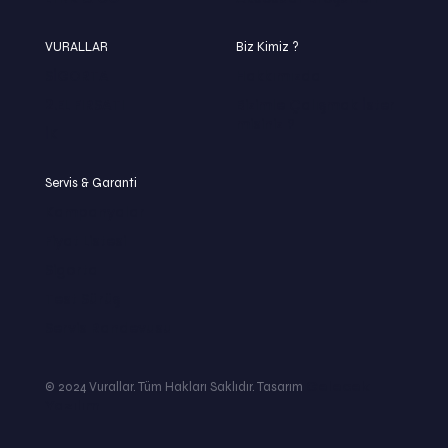
VURALLAR
Biz Kimiz ?
SİGORTA
Hakkımızda
2.EL FIRSATI
Bizimle Çalışmak İster
misiniz ?
İK
Servis & Garanti
Kampanyalar
Fiyat Listesi
Sigorta
Test Sürüş
Servis Randevusu
© 2024 Vurallar. Tüm Hakları Saklıdır. Tasarım
Gelecek
Yazılım